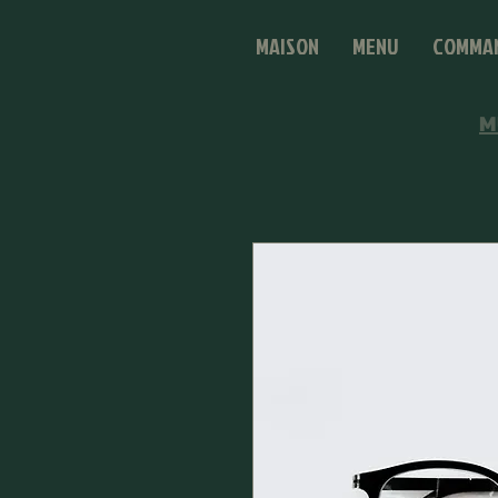
MAISON
MENU
COMMAN
M