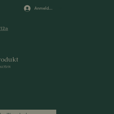
Anmelden
12a
Produkt
76135191