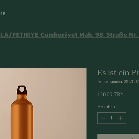
re
A/FETHIYE Cumhuriyet Mah. 98. Straße Nr. 
Es ist ein 
Artikelnummer: 2842153
Preis
130,00 TRY
Anzahl
*